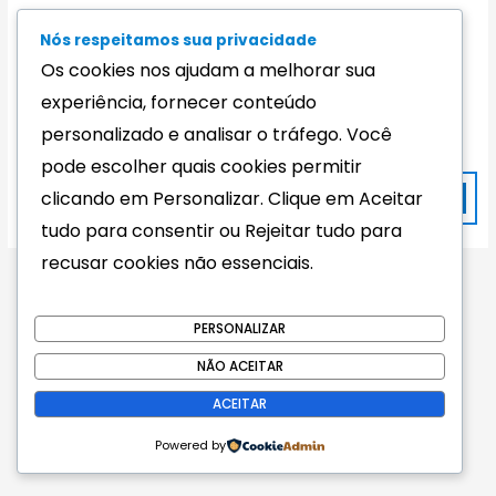
n
g
Nós respeitamos sua privacidade
Os cookies nos ajudam a melhorar sua
experiência, fornecer conteúdo
Parece que não conseguimos encontrar o que você está
procurando. Talvez fazer uma pesquisa possa ajudar.
personalizado e analisar o tráfego. Você
pode escolher quais cookies permitir
clicando em Personalizar. Clique em Aceitar
tudo para consentir ou Rejeitar tudo para
recusar cookies não essenciais.
PERSONALIZAR
NÃO ACEITAR
42.003.474/0001-37
© 2002-2025 Infoleal
– Todos os direitos reservados
.
ACEITAR
Powered by