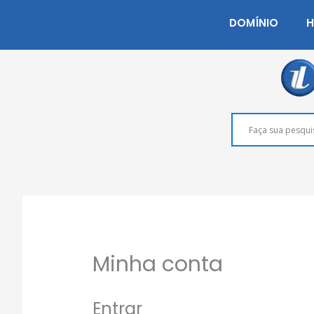
Ir
DOMÍNIO
H
para
o
conteúdo
Obrigatório
Obrigatóri
Minha conta
Entrar