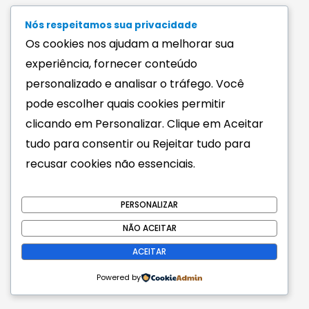
n
g
Nós respeitamos sua privacidade
Os cookies nos ajudam a melhorar sua
experiência, fornecer conteúdo
42.003.474/0001-37
personalizado e analisar o tráfego. Você
© 2002-2025 Infoleal
– Todos os direitos reservados
.
pode escolher quais cookies permitir
clicando em Personalizar. Clique em Aceitar
tudo para consentir ou Rejeitar tudo para
recusar cookies não essenciais.
PERSONALIZAR
NÃO ACEITAR
ACEITAR
Powered by